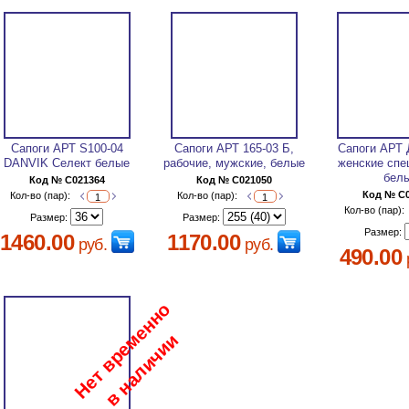
Сапоги АРТ S100-04
Сапоги АРТ 165-03 Б,
Сапоги АРТ
DANVIK Селект белые
рабочие, мужские, белые
женские спе
бел
Код № C021364
Код № C021050
Код № C
Кол-во (пар):
Кол-во (пар):
Кол-во (пар):
Размер:
Размер:
Размер:
1460.00
1170.00
руб.
руб.
490.00