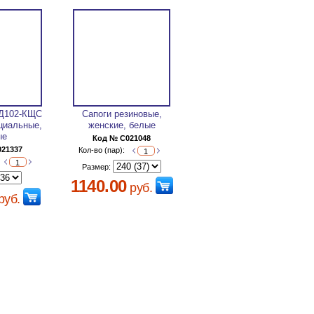
 Д102-КЩС
Сапоги резиновые,
циальные,
женские, белые
ые
Код № C021048
021337
Кол-во (пар):
Размер:
1140.00
руб.
руб.