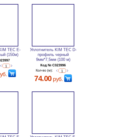
KIM TEC Е-
Уплотнитель KIM TEC D-
ый (150м)
профиль черный
9мм*7,5мм (100 м)
023997
Код № C023996
Кол-во (м):
уб.
74.00
руб.