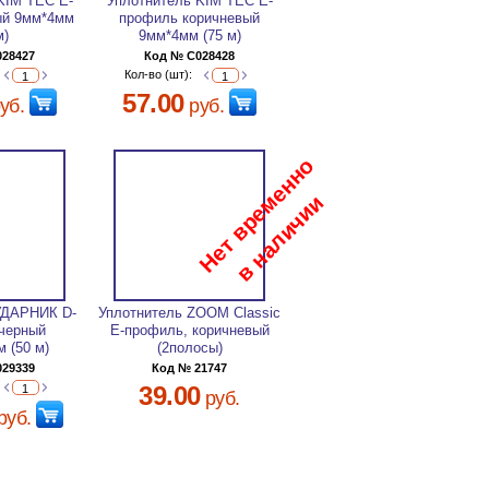
KIM TEC Е-
Уплотнитель KIM TEC Е-
ый 9мм*4мм
профиль коричневый
м)
9мм*4мм (75 м)
028427
Код № C028428
Кол-во (шт):
57.00
уб.
руб.
УДАРНИК D-
Уплотнитель ZOOM Classic
черный
E-профиль, коричневый
 (50 м)
(2полосы)
029339
Код № 21747
39.00
руб.
руб.