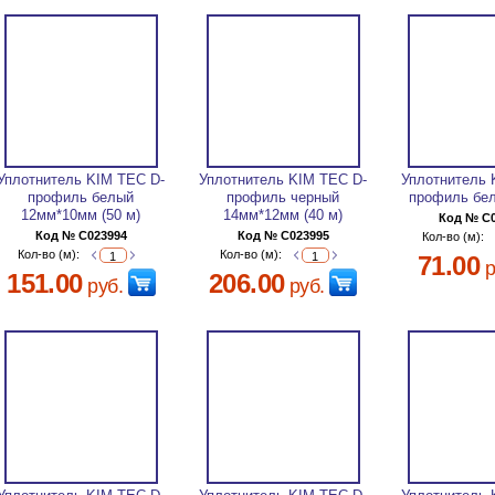
Уплотнитель KIM TEC D-
Уплотнитель KIM TEC D-
Уплотнитель 
профиль белый
профиль черный
профиль бел
12мм*10мм (50 м)
14мм*12мм (40 м)
Код № C
Код № C023994
Код № C023995
Кол-во (м):
Кол-во (м):
Кол-во (м):
71.00
р
151.00
206.00
руб.
руб.