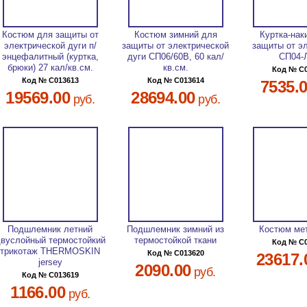
Костюм для защиты от
Костюм зимний для
Куртка-нак
электрической дуги п/
защиты от электрической
защиты от э
энцефалитный (куртка,
дуги СП06/60В, 60 кал/
СП04-
брюки) 27 кал/кв.см.
кв.см.
Код № C
Код № C013613
Код № C013614
7535.
19569.00
28694.00
руб.
руб.
Подшлемник летний
Подшлемник зимний из
Костюм ме
вуслойный термостойкий
термостойкой ткани
Код № C
трикотаж THERMOSKIN
Код № C013620
23617.
jersey
2090.00
руб.
Код № C013619
1166.00
руб.