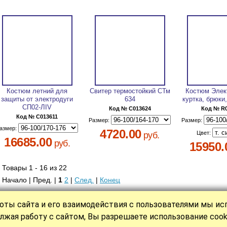
Костюм летний для
Свитер термостойкий СТм
Костюм Элек
защиты от электродуги
634
куртка, брюки
СП02-ЛIV
Код № C013624
Код № R
Код № C013611
Размер:
Размер:
азмер:
4720.00
Цвет:
руб.
16685.00
руб.
15950.
Товары 1 - 16 из 22
Начало | Пред. |
1
2
|
След.
|
Конец
оты сайта и его взаимодействия с пользователями мы и
|
|
|
|
|
КАТАЛОГ
СТАТЬИ
НОВОСТИ
О НАС
ОПЛАТА
КОНТАКТ
лжая работу с сайтом, Вы разрешаете использование cook
Политика обработки персональных данных
Разр