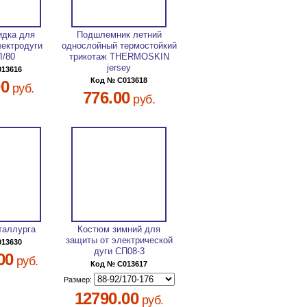
идка для
Подшлемник летний
лектродуги
однослойный термостойкий
Л/80
трикотаж THERMOSKIN
jersey
013616
Код № C013618
00
руб.
776.00
руб.
таллурга
Костюм зимний для
защиты от электрической
013630
дуги СП08-3
00
руб.
Код № C013617
Размер:
12790.00
руб.