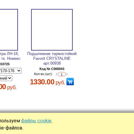
тра ЛН-18,
Подшлемник термостойкий
, тк. Номекс
Favorit CRYSTALINE
арт.00938
010725
Код № C000043
Кол-во (шт):
1330.00
руб.
00
руб.
спользуем
файлы cookie
.
Ы
ie-файлов.
аботка сайта —
интернет-компания «Юнона»