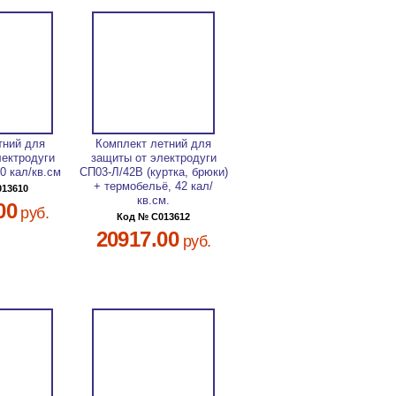
тний для
Комплект летний для
лектродуги
защиты от электродуги
0 кал/кв.см
СП03-Л/42В (куртка, брюки)
+ термобельё, 42 кал/
013610
кв.см.
00
руб.
Код № C013612
20917.00
руб.