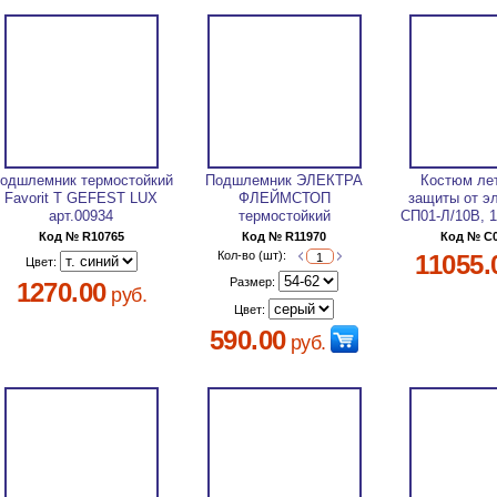
одшлемник термостойкий
Подшлемник ЭЛЕКТРА
Костюм ле
Favorit T GEFEST LUX
ФЛЕЙМСТОП
защиты от э
арт.00934
термостойкий
СП01-Л/10В, 1
Код № R10765
Код № R11970
Код № C
Кол-во (шт):
11055.
Цвет:
Размер:
1270.00
руб.
Цвет:
590.00
руб.