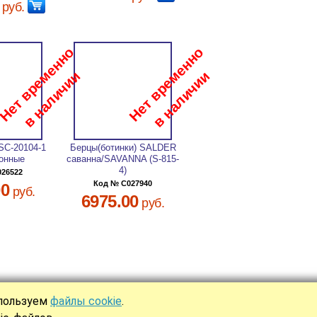
руб.
SC-20104-1
Берцы(ботинки) SALDER
онные
саванна/SAVANNA (S-815-
4)
026522
Код № C027940
00
руб.
6975.00
руб.
спользуем
файлы cookie
.
Ы