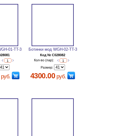
WGH-01-TT-3
Ботинки мод WGH-02-TT-3
028081
Код № C028082
Кол-во (пар):
Размер:
4300.00
руб.
руб.