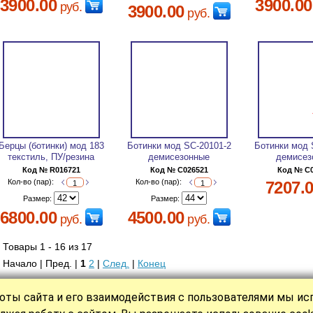
3900.00
3900.00
руб.
3900.00
руб.
Берцы (ботинки) мод 183
Ботинки мод SC-20101-2
Ботинки мод 
текстиль, ПУ/резина
демисезонные
демисез
Код № R016721
Код № C026521
Код № C
Кол-во (пар):
Кол-во (пар):
7207.
Размер:
Размер:
6800.00
4500.00
руб.
руб.
Товары 1 - 16 из 17
Начало | Пред. |
1
2
|
След.
|
Конец
оты сайта и его взаимодействия с пользователями мы и
|
|
|
|
|
КАТАЛОГ
СТАТЬИ
НОВОСТИ
О НАС
ОПЛАТА
КОНТАКТ