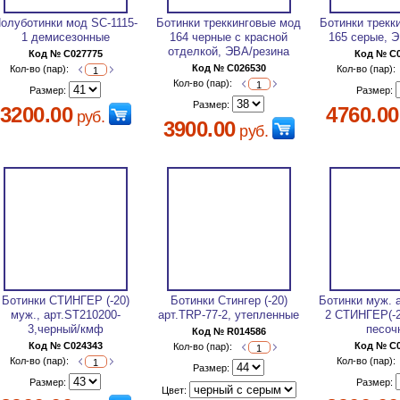
олуботинки мод SC-1115-
Ботинки треккинговые мод
Ботинки трекк
1 демисезонные
164 черные с красной
165 серые, 
отделкой, ЭВА/резина
Код № C027775
Код № C
Код № C026530
Кол-во (пар):
Кол-во (пар):
Кол-во (пар):
Размер:
Размер:
Размер:
3200.00
4760.00
руб.
3900.00
руб.
Ботинки СТИНГЕР (-20)
Ботинки Стингер (-20)
Ботинки муж. 
муж., арт.ST210200-
арт.TRP-77-2, утепленные
2 СТИНГЕР(-2
3,черный/кмф
песоч
Код № R014586
Код № C024343
Код № C
Кол-во (пар):
Кол-во (пар):
Кол-во (пар):
Размер:
Размер:
Размер:
Цвет: