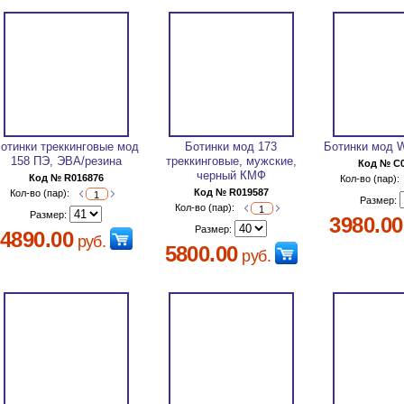
отинки треккинговые мод
Ботинки мод 173
Ботинки мод 
158 ПЭ, ЭВА/резина
треккинговые, мужские,
Код № C
черный КМФ
Код № R016876
Кол-во (пар):
Код № R019587
Кол-во (пар):
Размер:
Кол-во (пар):
Размер:
3980.00
Размер:
4890.00
руб.
5800.00
руб.