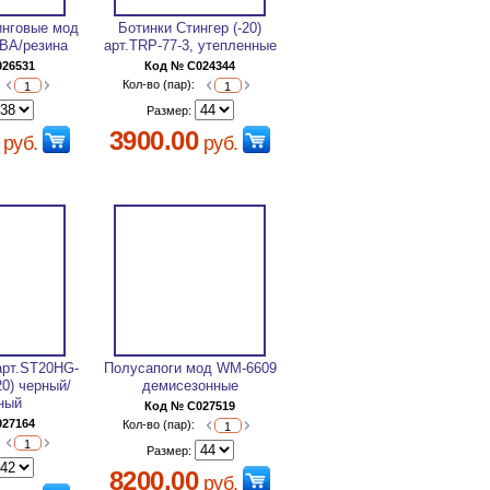
инговые мод
Ботинки Стингер (-20)
ЭВА/резина
арт.TRP-77-3, утепленные
026531
Код № C024344
Кол-во (пар):
Размер:
3900.00
руб.
руб.
арт.ST20HG-
Полусапоги мод WM-6609
0) черный/
демисезонные
ный
Код № C027519
027164
Кол-во (пар):
Размер:
8200.00
руб.