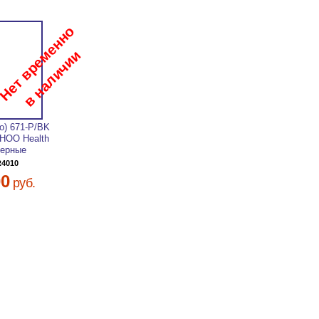
о) 671-P/BK
HOO Health
черные
R4010
00
руб.