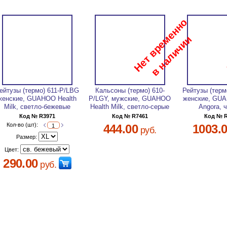
ейтузы (термо) 611-Р/LBG
Кальсоны (термо) 610-
Рейтузы (терм
женские, GUAHOO Health
Р/LGY, мужские, GUAHOO
женские, GUA
Milk, светло-бежевые
Health Milk, светло-серые
Angora, 
Код № R3971
Код № R7461
Код № 
Кол-во (шт):
444.00
1003.
руб.
Размер:
Цвет:
290.00
руб.