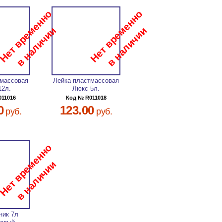
тмассовая
Лейка пластмассовая
12л.
Люкс 5л.
011016
Код № R011018
0
123.00
руб.
руб.
ник 7л