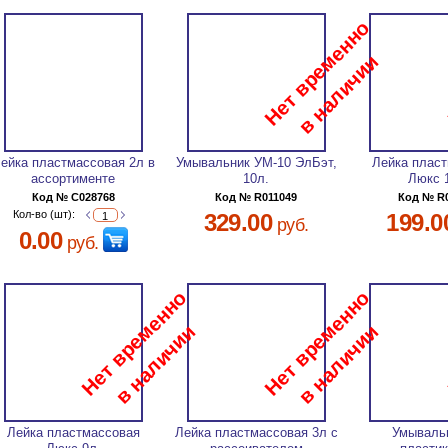
ейка пластмассовая 2л в
Умывальник УМ-10 ЭлБэт,
Лейка плас
ассортименте
10л.
Люкс 
Код № C028768
Код № R011049
Код № R
Кол-во (шт):
329.00
199.0
руб.
0.00
руб.
Лейка пластмассовая
Лейка пластмассовая 3л с
Умываль