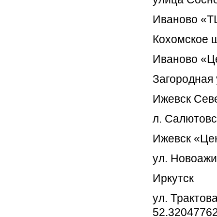
Иваново «Т
Кохомское ш
Иваново «Ц
Загородная 
Ижевск Сев
л. Салютовс
Ижевск «Це
ул. Новоажи
Иркутск
ул. Трактов
52.32047762