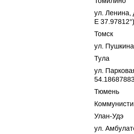
Томилино
ул. Ленина,
E 37.97812°
Томск
ул. Пушкина
Тула
ул. Паркова
54.18687883
Тюмень
Коммунистич
Улан-Удэ
ул. Амбулат
Задать вопрос