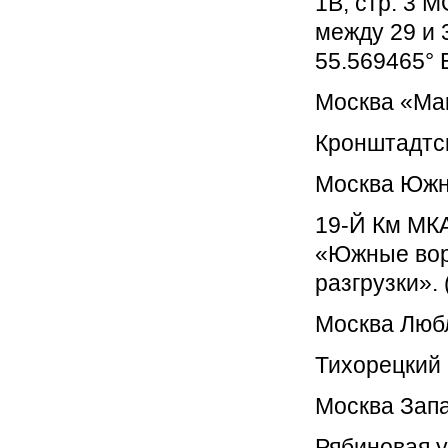
1В, стр. 3 
между 29 и 
55.569465° 
Москва «Ма
Кронштадтск
Москва Южн
19-Й Км МКА
«Южные вор
разгрузки». 
Москва Люб
Тихорецкий 
Москва Зап
Рябиновая у