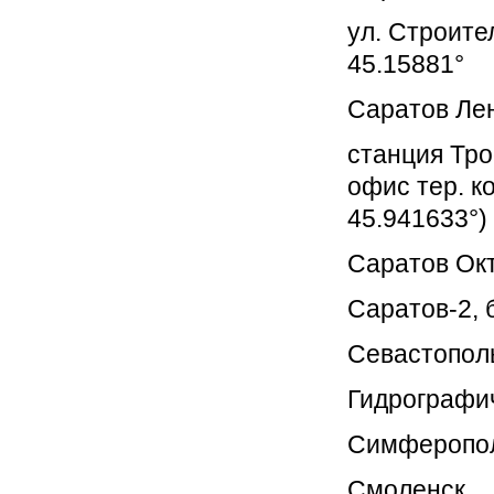
ул. Строител
45.15881°
Саратов Ле
станция Тро
офис тер. к
45.941633°)
Саратов Ок
Саратов-2, б
Севастопол
Гидрографич
Симферопол
Смоленск