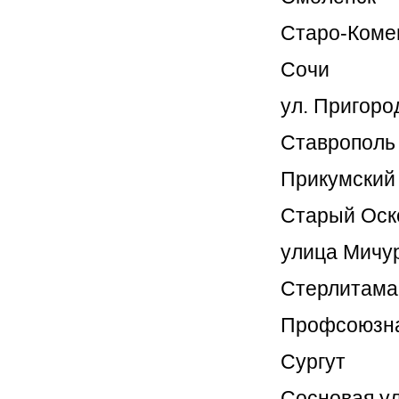
Старо-Комен
Сочи
ул. Пригоро
Ставрополь
Прикумский 
Старый Оск
улица Мичур
Стерлитама
Профсоюзная
Сургут
Сосновая ул