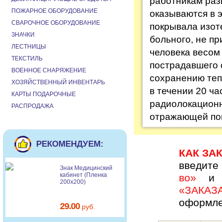
работникам раз
ПОЖАРНОЕ ОБОРУДОВАНИЕ
оказываются в 
СВАРОЧНОЕ ОБОРУДОВАНИЕ
покрывала изот
ЗНАЧКИ
больного, не пр
ЛЕСТНИЦЫ
человека весом 
ТЕКСТИЛЬ
пострадавшего 
ВОЕННОЕ СНАРЯЖЕНИЕ
сохранению теп
ХОЗЯЙСТВЕННЫЙ ИНВЕНТАРЬ
в течении 20 ч
КАРТЫ ПОДАРОЧНЫЕ
радиолокационн
РАСПРОДАЖА
отражающей по
РЕКОМЕНДУЕМ:
КАК ЗА
введите
Знак Медицинский
кабинет (Пленка
во»
и н
200х200)
«ЗАКАЗ
оформле
29.00
руб.