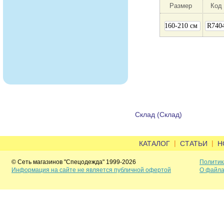
Размер
Код
160-210 см
R740
Склад (Склад)
|
|
КАТАЛОГ
СТАТЬИ
Н
© Сеть магазинов "Спецодежда" 1999-2026
Политик
Информация на сайте не является публичной офертой
О файла