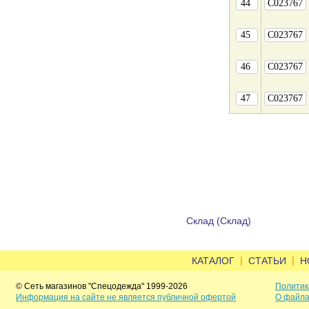
44
C023767
45
C023767
46
C023767
47
C023767
Склад (Склад)
|
|
КАТАЛОГ
СТАТЬИ
Н
© Сеть магазинов "Спецодежда" 1999-2026
Политик
Информация на сайте не является публичной офертой
О файла